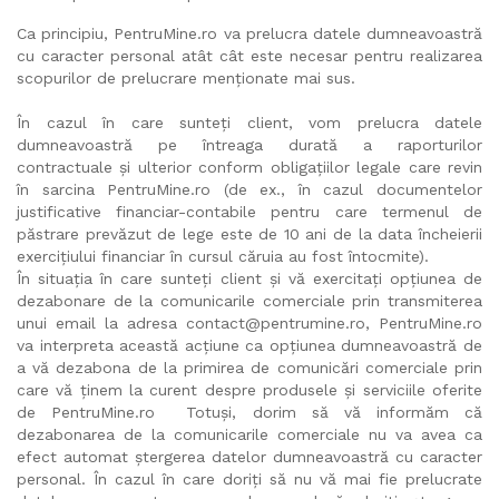
Ca principiu, PentruMine.ro va prelucra datele dumneavoastră
cu caracter personal atât cât este necesar pentru realizarea
scopurilor de prelucrare menționate mai sus.
În cazul în care sunteți client, vom prelucra datele
dumneavoastră pe întreaga durată a raporturilor
contractuale și ulterior conform obligaţiilor legale care revin
în sarcina PentruMine.ro (de ex., în cazul documentelor
justificative financiar-contabile pentru care termenul de
păstrare prevăzut de lege este de 10 ani de la data încheierii
exerciţiului financiar în cursul căruia au fost întocmite).
În situaţia în care sunteți client și vă exercitați opțiunea de
dezabonare de la comunicarile comerciale prin transmiterea
unui email la adresa contact@pentrumine.ro, PentruMine.ro
va interpreta această acțiune ca opțiunea dumneavoastră de
a vă dezabona de la primirea de comunicări comerciale prin
care vă ținem la curent despre produsele și serviciile oferite
de PentruMine.ro Totuși, dorim să vă informăm că
dezabonarea de la comunicarile comerciale nu va avea ca
efect automat ștergerea datelor dumneavoastră cu caracter
personal. În cazul în care doriți să nu vă mai fie prelucrate