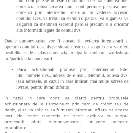
unui cont pe Site nu este conditionata de transmiterea unei
comenzi. Totusi crearea unui cont permite plasarea unei
comenzi prin intermediul Site-ului. In vederea accesari
contului Dvs. va trebui sa stabiliti o parola. Va rugam sa va
asigurati ca mentineti secretul parolei precum si a oricaror
alte informatii legate de contul dvs.
Datele dumnevoastra vor fi stocate in vederea inregistrarii si
operarii contului deschis pe site-ul nostru cu scopul de a va oferi
posibilitatea de a plasa comenzi/participa la seminare, workshop-
uri/participa la concursuri.
Daca achizitionati produse prin intermediul Site-
ului: numele dvs., adresa de e-mail, telefonul, adresa dvs.
(sau adresele, in cazul in care indicati mai multe adrese de
livrare, pentru livrari diferite).
In cazul in care doriti sa platiti pentru produsele
achizitionate de la PentMine.ro prin card de credit sau de
debit, vi se va solicita sa furnizati informatii aflate pe aceste
carti de credit respectiv de debit exclusiv cu scopul
procesarii platii dumneavoastra, utilizand aceasta
modalitate.