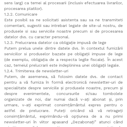
sens larg) ca temei al procesarii (inclusiv efectuarea livrarilor,
procesarea platilor).
1.2.2. Comunicare
Este posibil sa ne solicitati asistenta sau sa ne transmiteti
comentarii, sugestii sau intrebari legate de site-ul nostru, de
produsele si sau serviciile noastre precum si de procesarea
datelor dvs. cu caracter personal.
1.2.3. Prelucrarea datelor ca obligație impusă de lege
Putem prelua unele dintre datele dvs. în contextul furnizării
serviciilor si produselor bazate pe obligații impuse de lege
(de exemplu, obligația de a respecta legile fiscale). În acest
caz, temeiul prelucrarii este indeplinirea unei obligații legale.
1.2.4. Trimiterea de newsletter-uri
Putem, de asemenea, să folosim datele dvs. de contact
pentru a vă furniza în formă electronică newsletter-uri de
specialitate despre serviciile și produsele noastre, precum și
despre evenimentele, concursurile si/sau tombolele
organizate de noi, dar numai dacă v-ați abonat și, prin
urmare, v-ați exprimat consimțământul expres pentru o
astfel de prelucrare. Puteți oricând să vă retrageți
consimțământul, exprimându-vă opțiunea de a nu primi
newsletter-uri în viitor apasand „Dezabonați” atunci când