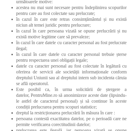
următoarele motive:
acestea nu mai sunt necesare pentru îndeplinirea scopurilor
pentru care au fost colectate sau prelucrate;
în cazul în care este retras consimțământul și nu există
niciun alt temei juridic pentru prelucrare;
în cazul în care persoana vizată se opune prelucrării și nu
există motive legitime care să prevaleze;
în cazul în care datele cu caracter personal au fost prelucrate
ilegal;
în cazul în care datele cu caracter personal trebuie șterse
pentru respectarea unei obligații legale;
datele cu caracter personal au fost colectate în legătură cu
oferirea de servicii ale societății informaționale conform
dreptului Uniunii sau al dreptului intern sub incidenta căruia
se află operatorul.
Este posibil ca, în urma solicitării de ștergere a
datelor, PentruMine.ro să anonimizeze aceste date (lipsindu-
le astfel de caracterul personal) și să continue în aceste
condiții prelucrarea pentru scopuri statistice;
dreptul la restricționarea prelucrării în măsura în care :
persoana contestă exactitatea datelor, pe o perioadă care ne
permite verificarea corectitudinii datelor;
prelucrarea este ilegală, iar persoana vizată se opune