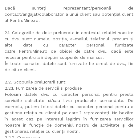
Dacă sunteți reprezentant/persoană de
contact/angajat/colaborator a unui client sau potențial client
al PentruMine.ro.
2.1. Categoriile de date prelucrate în contextul relației noastre
cu dvs. sunt: numele, poziția, e-mailul, telefonul, precum și
alte date cu caracter personal furnizate
catre PentruMine.ro de obicei de către dvs., dacă este
necesar pentru a îndeplini scopurile de mai sus.
În toate cazurile, datele sunt furnizate fie direct de dvs., fie
de către client.
2.2. Scopurile prelucrarii sunt:
2.2.1. Furnizarea de servicii si produse
Folosim datele dvs. cu caracter personal pentru presta
serviciile solicitate si/sau livra produsele comandate. De
exemplu, putem folosi datele cu caracter personal pentru a
gestiona relația cu clientul pe care îl reprezentați. Ne bazăm
în acest caz pe interesul legitim în furnizarea serviciilor
noastre în funcție de domeniul nostru de activitate și de
gestionarea relației cu clienții noștri.
2.2.2. Comunicare