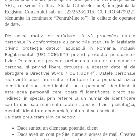
SRL, cu sediul în Ilfov, Strada Orhideelor nr.8, înregistrată la
Registrul Comertului sub nr. J23/2538/2015, CUI RO34799221
(denumita in continuare “PentruMine.ro”), în calitate de operator
de date.
Din acest motiv, ne străduim să vă procesăm datele
personale în conformitate cu principiile stabilite în legislația
privind protecția datelor aplicabilă în România, inclusiv
Regulamentul (UE) 2016/679 privind protecția persoanelor
fizice în ceea ce privește prelucrarea datelor cu caracter
personal și privind libera circulație a acestor date și de
abrogare a Directivei 95/46 / CE („GDPR”). Datele personale
reprezintă orice informație referitoare la o persoană fizică
identificată sau identificabilă, iar o persoană identificabilă
este acea persoană care poate fi identificată direct sau
indirect, în special prin referire la un număr de identificare
sau la unul sau mai mulți factori specifici fizici, psihologici,
mentali, identitate economică, culturală sau socială.
Ce date prelucram si in ce scop?
Daca sunteti un client sau potential client
Daca aveti un cont pe Site: nume si adresa de mail. Crearea