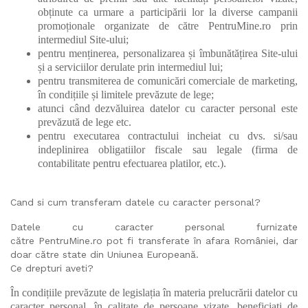
obținute ca urmare a participării lor la diverse campanii
promoționale organizate de către PentruMine.ro prin
intermediul Site-ului;
pentru menținerea, personalizarea și îmbunătățirea Site-ului
și a serviciilor derulate prin intermediul lui;
pentru transmiterea de comunicări comerciale de marketing,
în condițiile și limitele prevăzute de lege;
atunci când dezvăluirea datelor cu caracter personal este
prevăzută de lege etc.
pentru executarea contractului incheiat cu dvs. si/sau
indeplinirea obligatiilor fiscale sau legale (firma de
contabilitate pentru efectuarea platilor, etc.).
Cand si cum transferam datele cu caracter personal?
Datele cu caracter personal furnizate
către PentruMine.ro pot fi transferate în afara României, dar
doar către state din Uniunea Europeană.
Ce drepturi aveti?
În condițiile prevăzute de legislația în materia prelucrării datelor cu
caracter personal, în calitate de persoane vizate, beneficiați de