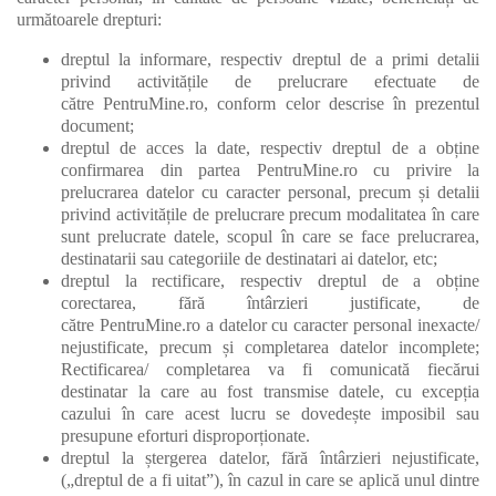
următoarele drepturi:
dreptul la informare, respectiv dreptul de a primi detalii
privind activitățile de prelucrare efectuate de
către PentruMine.ro, conform celor descrise în prezentul
document;
dreptul de acces la date, respectiv dreptul de a obține
confirmarea din partea PentruMine.ro cu privire la
prelucrarea datelor cu caracter personal, precum și detalii
privind activitățile de prelucrare precum modalitatea în care
sunt prelucrate datele, scopul în care se face prelucrarea,
destinatarii sau categoriile de destinatari ai datelor, etc;
dreptul la rectificare, respectiv dreptul de a obține
corectarea, fără întârzieri justificate, de
către PentruMine.ro a datelor cu caracter personal inexacte/
nejustificate, precum și completarea datelor incomplete;
Rectificarea/ completarea va fi comunicată fiecărui
destinatar la care au fost transmise datele, cu excepția
cazului în care acest lucru se dovedește imposibil sau
presupune eforturi disproporționate.
dreptul la ștergerea datelor, fără întârzieri nejustificate,
(„dreptul de a fi uitat”), în cazul in care se aplică unul dintre