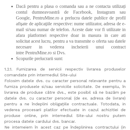
Dacă pentru a plasa o comanda sau a ne contacta utilizați
contul dumneavoastră de Facebook, Instagram sau
Google, PentruMine.ro a prelucra datele publice de profil
afişate de aplicaţiile respective: nume utilizator, adresa de e-
mail si/sau numar de telefon. Aceste date vor fi utilizate in
afara platformei respective doar in masura in care ati
solicitat acest lucru, pentru a va transmite o oferta sau datele
necesare in vederea incheierii unui contract
intre PentruMine.ro si Dvs.
Scopurile prelucrarii sunt:
1.2.1. Furnizarea de servicii respectiv livrarea produselor
comandate prin intermediul Site-ului
Folosim datele dvs. cu caracter personal relevante pentru a
furniza produsele si/sau serviciile solicitate. De exemplu, în
livrarea de produse către dvs., este posibil să ne bazăm pe
datele dvs. cu caracter personal (de ex. adresa de livrare)
pentru a ne îndeplini obligațiile contractuale. Totodata, in
vederea procesarii platilor efectuate in cazul achizitiei de
produse online, prin intemediul Site-ului nostru putem
procesa datele cardului dvs. bancar.
Ne intemeiem în acest caz pe îndeplinirea contractului (in