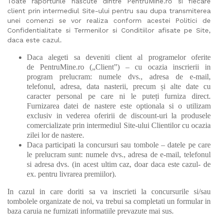
Toate raporturile nascute dintre PentruMine.ro si fiecare
client prin intermediul Site-ului pentru sau dupa transmiterea
unei comenzi se vor realiza conform acestei Politici de
Confidentialitate si Termenilor si Conditiilor afisate pe Site,
daca este cazul.
Daca alegeti sa deveniti client al programelor oferite
de PentruMine.ro („Client”) – cu ocazia inscrierii in
program prelucram: numele dvs., adresa de e-mail,
telefonul, adresa, data nasterii, precum și alte date cu
caracter personal pe care ni le puteți furniza direct.
Furnizarea datei de nastere este optionala si o utilizam
exclusiv in vederea oferirii de discount-uri la produsele
comercializate prin intermediul Site-ului Clientilor cu ocazia
zilei lor de nastere.
Daca participati la concursuri sau tombole – datele pe care
le prelucram sunt: numele dvs., adresa de e-mail, telefonul
si adresa dvs. (in acest ultim caz, doar daca este cazul- de
ex. pentru livrarea premiilor).
In cazul in care doriti sa va inscrieti la concursurile si/sau
tombolele organizate de noi, va trebui sa completati un formular in
baza caruia ne furnizati informatiile prevazute mai sus.