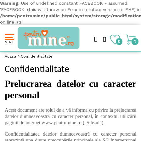
Warning
: Use of undefined constant FACEBOOK - assumed
'FACEBOOK' (this will throw an Error in a future version of PHP) in
/home/pentrumine/public_html/system/storage/modification/
on line
73
0
0
MENIU
Acasa
Confidentialitate
Confidentialitate
Prelucrarea datelor cu caracter
personal
Acest document are rolul de a vă informa cu privire la prelucrarea
datelor dumneavoastră cu caracter personal, în contextul utilizării
paginii de internet
www.pentrumine.ro
(„Site-ul”).
Confidențialitatea datelor dumneavoastră cu caracter personal
reprezintă una dintre preocupările principale ale SC Interpersonal