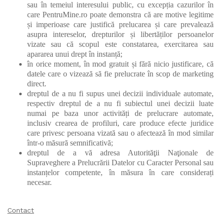
sau în temeiul interesului public, cu excepția cazurilor în
care PentruMine.ro poate demonstra că are motive legitime
și imperioase care justifică prelucarea și care prevalează
asupra intereselor, drepturilor și libertăților persoanelor
vizate sau că scopul este constatarea, exercitarea sau
apararea unui drept în instanță;
în orice moment, în mod gratuit și fără nicio justificare, că
datele care o vizează să fie prelucrate în scop de marketing
direct.
dreptul de a nu fi supus unei decizii individuale automate,
respectiv dreptul de a nu fi subiectul unei decizii luate
numai pe baza unor activități de prelucrare automate,
inclusiv crearea de profiluri, care produce efecte juridice
care privesc persoana vizată sau o afectează în mod similar
într-o măsură semnificativă;
dreptul de a vă adresa Autorităţii Naţionale de
Supraveghere a Prelucrării Datelor cu Caracter Personal sau
instanțelor competente, în măsura în care considerați
necesar.
Contact