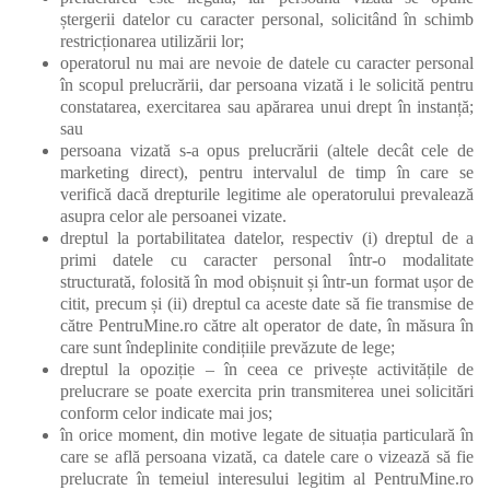
ștergerii datelor cu caracter personal, solicitând în schimb
restricționarea utilizării lor;
operatorul nu mai are nevoie de datele cu caracter personal
în scopul prelucrării, dar persoana vizată i le solicită pentru
constatarea, exercitarea sau apărarea unui drept în instanță;
sau
persoana vizată s-a opus prelucrării (altele decât cele de
marketing direct), pentru intervalul de timp în care se
verifică dacă drepturile legitime ale operatorului prevalează
asupra celor ale persoanei vizate.
dreptul la portabilitatea datelor, respectiv (i) dreptul de a
primi datele cu caracter personal într-o modalitate
structurată, folosită în mod obișnuit și într-un format ușor de
citit, precum și (ii) dreptul ca aceste date să fie transmise de
către PentruMine.ro către alt operator de date, în măsura în
care sunt îndeplinite condițiile prevăzute de lege;
dreptul la opoziție – în ceea ce privește activitățile de
prelucrare se poate exercita prin transmiterea unei solicitări
conform celor indicate mai jos;
în orice moment, din motive legate de situația particulară în
care se află persoana vizată, ca datele care o vizează să fie
prelucrate în temeiul interesului legitim al PentruMine.ro