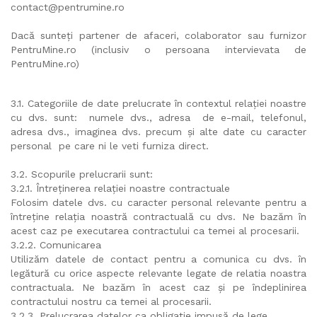
contact@pentrumine.ro
Dacă sunteți partener de afaceri, colaborator sau furnizor
PentruMine.ro (inclusiv o persoana intervievata de
PentruMine.ro)
3.1. Categoriile de date prelucrate în contextul relației noastre
cu dvs. sunt: numele dvs., adresa de e-mail, telefonul,
adresa dvs., imaginea dvs. precum și alte date cu caracter
personal pe care ni le veti furniza direct.
3.2. Scopurile prelucrarii sunt:
3.2.1. Întreținerea relației noastre contractuale
Folosim datele dvs. cu caracter personal relevante pentru a
întreține relația noastră contractuală cu dvs. Ne bazăm în
acest caz pe executarea contractului ca temei al procesarii.
3.2.2. Comunicarea
Utilizăm datele de contact pentru a comunica cu dvs. în
legătură cu orice aspecte relevante legate de relatia noastra
contractuala. Ne bazăm în acest caz și pe îndeplinirea
contractului nostru ca temei al procesarii.
3.2.3. Prelucrarea datelor ca obligație impusă de lege