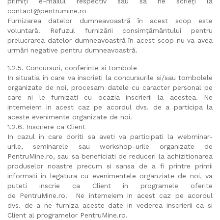
primiți e-mailul respectiv sau sa ne scrieți la
contact@pentrumine.ro
Furnizarea datelor dumneavoastră în acest scop este
voluntară. Refuzul furnizării consimțământului pentru
prelucrarea datelor dumneavoastră în acest scop nu va avea
urmări negative pentru dumneavoastră.
1.2.5. Concursuri, conferinte si tombole
In situatia in care va inscrieti la concursurile si/sau tombolele
organizate de noi, procesam datele cu caracter personal pe
care ni le furnizati cu ocazia inscrierii la acestea. Ne
intemeiem in acest caz pe acordul dvs. de a participa la
aceste evenimente organizate de noi.
1.2.6. Inscriere ca Client
In cazul in care doriti sa aveti va participati la webminar-
urile, seminarele sau workshop-urile organizate de
PentruMine.ro, sau sa beneficiati de reduceri la achizitionarea
produselor noastre precum si sansa de a fi printre primii
informati in legatura cu evenimentele organziate de noi, va
puteti inscrie ca Client in programele oferite
de PentruMine.ro. Ne intemeiem in acest caz pe acordul
dvs. de a ne furniza aceste date in vederea inscrierii ca si
Client al programelor PentruMine.ro.