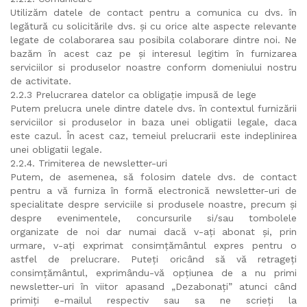
Utilizăm datele de contact pentru a comunica cu dvs. în
legătură cu solicitările dvs. și cu orice alte aspecte relevante
legate de colaborarea sau posibila colaborare dintre noi. Ne
bazăm în acest caz pe și interesul legitim în furnizarea
serviciilor si produselor noastre conform domeniului nostru
de activitate.
2.2.3 Prelucrarea datelor ca obligație impusă de lege
Putem prelucra unele dintre datele dvs. în contextul furnizării
serviciilor si produselor in baza unei obligatii legale, daca
este cazul. În acest caz, temeiul prelucrarii este indeplinirea
unei obligatii legale.
2.2.4. Trimiterea de newsletter-uri
Putem, de asemenea, să folosim datele dvs. de contact
pentru a vă furniza în formă electronică newsletter-uri de
specialitate despre serviciile si produsele noastre, precum și
despre evenimentele, concursurile si/sau tombolele
organizate de noi dar numai dacă v-ați abonat și, prin
urmare, v-ați exprimat consimțământul expres pentru o
astfel de prelucrare. Puteți oricând să vă retrageți
consimțământul, exprimându-vă opțiunea de a nu primi
newsletter-uri în viitor apasand „Dezabonați” atunci când
primiți e-mailul respectiv sau sa ne scrieți la