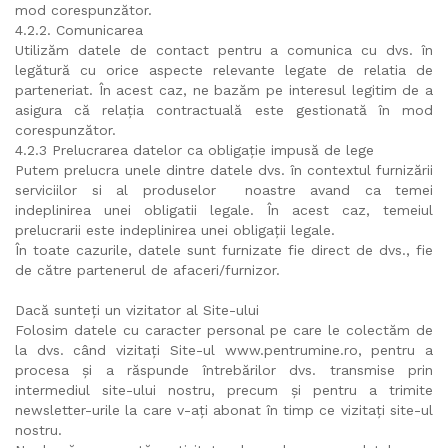
mod corespunzător.
4.2.2. Comunicarea
Utilizăm datele de contact pentru a comunica cu dvs. în
legătură cu orice aspecte relevante legate de relatia de
parteneriat. În acest caz, ne bazăm pe interesul legitim de a
asigura că relația contractuală este gestionată în mod
corespunzător.
4.2.3 Prelucrarea datelor ca obligație impusă de lege
Putem prelucra unele dintre datele dvs. în contextul furnizării
serviciilor si al produselor noastre avand ca temei
indeplinirea unei obligatii legale. În acest caz, temeiul
prelucrarii este indeplinirea unei obligații legale.
În toate cazurile, datele sunt furnizate fie direct de dvs., fie
de către partenerul de afaceri/furnizor.
Dacă sunteți un vizitator al Site-ului
Folosim datele cu caracter personal pe care le colectăm de
la dvs. când vizitați Site-ul www.pentrumine.ro, pentru a
procesa și a răspunde întrebărilor dvs. transmise prin
intermediul site-ului nostru, precum și pentru a trimite
newsletter-urile la care v-ați abonat în timp ce vizitați site-ul
nostru.