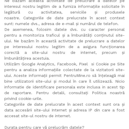
Ne bazăm această activitate de prelucrare a datelor pe
interesul nostru legitim de a furniza informațiile solicitate în
legătură cu activitatea, serviciile și produsele
noastre. Categoriile de date prelucrate în acest context
sunt: numele dvs., adresa de e-mail și numărul de telefon.
De asemenea, folosim datele dvs. cu caracter personal
pentru a monitoriza traficul și a îmbunătăți conținutul site-
ului. Ne bazăm în această activitate de prelucrare a datelor
pe interesului nostru legitim de a asigura funcționarea
corectă a site-ului nostru de internet, precum și
îmbunătățirea acestuia.
Utilizăm Google Analytics, Facebook, Pixel si Cookie pe Site
pentru a analiza informațiile colectate de la vizitatorii site-
ului. Aceste informații permit PentruMine.ro să înțeleagă mai
bine utilizatorii site-ului și modul în care îl utilizează. Nicio
informatie de identificare personala este inclusa in acest tip
de raportare. Pentru detalii, consultați Politica noastră
privind cookie-urile.
Categoriile de date prelucrate în acest context sunt ora și
data accesării site-ului Internet și adresa IP din care a fost
accesat site-ul nostru de internet.
Durata pentru care vă prelucrăm datele?