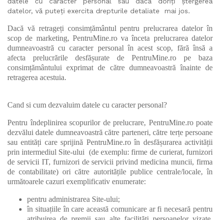
datele cu caracter personal sau dacă doriți ștergerea
datelor, vă puteți exercita drepturile detaliate mai jos.
Dacă vă retrageți consimțământul pentru prelucrarea datelor în
scop de marketing, PentruMine.ro va înceta prelucrarea datelor
dumneavoastră cu caracter personal în acest scop, fără însă a
afecta prelucrările desfășurate de PentruMine.ro pe baza
consimțământului exprimat de către dumneavoastră înainte de
retragerea acestuia.
Cand si cum dezvaluim datele cu caracter personal?
Pentru îndeplinirea scopurilor de prelucrare, PentruMine.ro poate
dezvălui datele dumneavoastră către parteneri, către terțe persoane
sau entități care sprijină PentruMine.ro în desfășurarea activității
prin intermediul Site-ului (de exemplu: firme de curierat, furnizori
de servicii IT, furnizori de servicii privind medicina muncii, firma
de contabilitate) ori către autoritățile publice centrale/locale, în
următoarele cazuri exemplificativ enumerate:
pentru administrarea Site-ului;
în situațiile în care această comunicare ar fi necesară pentru
atribuirea de premii sau alte facilități persoanelor vizate,