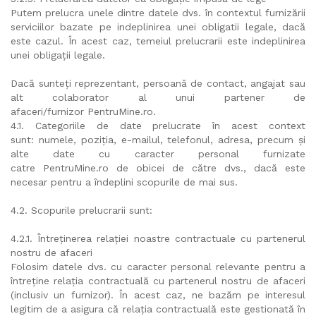
Putem prelucra unele dintre datele dvs. în contextul furnizării
serviciilor bazate pe indeplinirea unei obligatii legale, dacă
este cazul. În acest caz, temeiul prelucrarii este indeplinirea
unei obligații legale.
Dacă sunteți reprezentant, persoană de contact, angajat sau
alt colaborator al unui partener de
afaceri/furnizor PentruMine.ro.
4.1. Categoriile de date prelucrate în acest context
sunt: numele, poziția, e-mailul, telefonul, adresa, precum și
alte date cu caracter personal furnizate
catre PentruMine.ro de obicei de către dvs., dacă este
necesar pentru a îndeplini scopurile de mai sus.
4.2. Scopurile prelucrarii sunt:
4.2.1. Întreținerea relației noastre contractuale cu partenerul
nostru de afaceri
Folosim datele dvs. cu caracter personal relevante pentru a
întreține relația contractuală cu partenerul nostru de afaceri
(inclusiv un furnizor). În acest caz, ne bazăm pe interesul
legitim de a asigura că relația contractuală este gestionată în